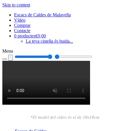
Skip to content
Escacs de Caldes de Malavella
Un altre lloc gestionat amb el WordPress
Vídeo
Escacs de Caldes de Malavella.
Comprar
Contacte
Disseny de Carles Carreras.
0 productes
€0,00
La teva cistella és buida...
Menu
*El model del vídeo és el de 18x18cm